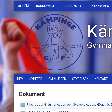
HEM
BARNGYMPA
BREDDGYMPA
TRUPPGYMPA
Kä
Gymnas
HEM
NYHETER
OM KLUBBEN
STYRELSEN
KONTAKT
Dokument
Rikshoppet 8, Junior cupen och Svenska cupen, Höganäs 2