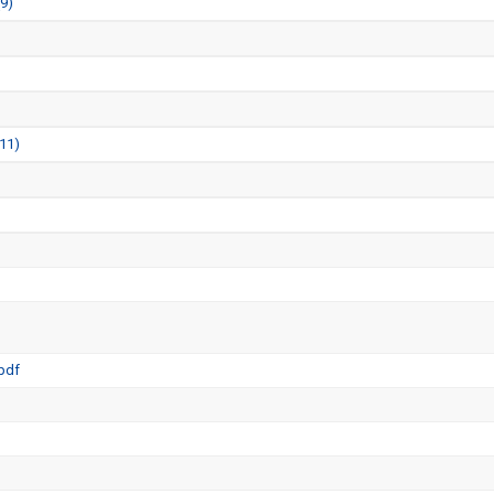
(9)
11)
pdf