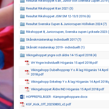
Resultat Rikshoppet 6:an, Junior och Svenska Cupen 2019 
Resultat Rikshoppet 8:an 2021 (3)
Resultat Rikshoppet JSM SM 12-13/3 2016 (6)
Resultat Svenska Cupen & Juniorcupen Höllviken 2024 (7)
Rikshoppet 8, Juniorcupen, Svenska cupen Lycksele 2023 (
Skånskmästerskap Individuellt 2017 (7)
Skånskt mästerskap 2019 - individuellt (1)
Vikingahoppet yngre och äldre 14-15 april 2018 (4)
VH Yngre Individuellt Höganäs 15 april 2018.pdf
Vikingahopp Dubelhopprep Y o Ä lag Höganäs 14 April
2018.pdf
Vikingahopp Enkelrep Y o Ä lag Höganäs 14 April 2018.
Vikingahoppet Äldre IND Höganäs 15 April 2018.pdf
HOPPREPSLÄGER - Kämpingehoppare.docx
KGF_Kick_Off_20250830_v2.pdf