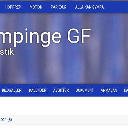
HOPPREP
MOTION
PARKOUR
ALLA KAN GYMPA
mpinge GF
tik
BILDGALLERI
KALENDER
AVGIFTER
DOKUMENT
ANMÄLAN
K
021 (8)