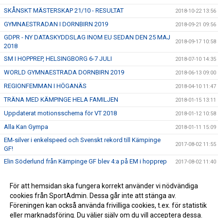
SKÅNSKT MÄSTERSKAP 21/10 - RESULTAT
2018-10-22 13:56
GYMNAESTRADAN I DORNBIRN 2019
2018-09-21 09:56
GDPR - NY DATASKYDDSLAG INOM EU SEDAN DEN 25 MAJ
2018-09-17 10:58
2018
SM I HOPPREP, HELSINGBORG 6-7 JULI
2018-07-10 14:35
WORLD GYMNAESTRADA DORNBIRN 2019
2018-06-13 09:00
REGIONFEMMAN I HÖGANÄS
2018-04-10 11:47
TRÄNA MED KÄMPINGE HELA FAMILJEN
2018-01-15 13:11
Uppdaterat motionsschema för VT 2018
2018-01-12 10:58
Alla Kan Gympa
2018-01-11 15:09
EM-silver i enkelspeed och Svenskt rekord till Kämpinge
2017-08-02 11:55
GF!
Elin Söderlund från Kämpinge GF blev 4:a på EM i hopprep
2017-08-02 11:40
Bronsmedaljer i 4-an i dubbelrep i juniorklassen!
2017-08-02 11:20
För att hemsidan ska fungera korrekt använder vi nödvändiga
TERMINSSTART HÖSTEN 2017
2017-07-23 11:02
cookies från SportAdmin. Dessa går inte att stänga av.
KÄMPINGEKLÄDER, DRÄKTER OCH HOTPANTS
2015-10-07 10:54
Föreningen kan också använda frivilliga cookies, t.ex. för statistik
eller marknadsföring. Du väljer själv om du vill acceptera dessa.