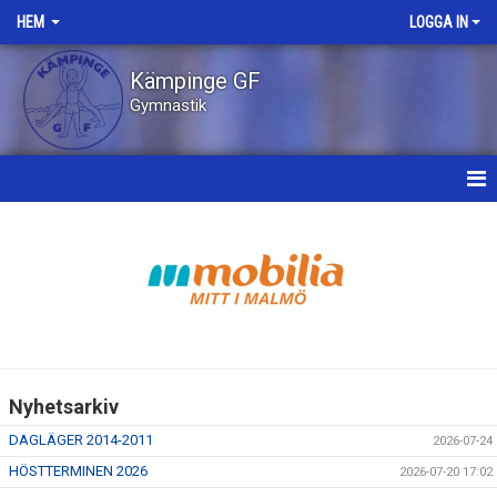
HEM
LOGGA IN
Kämpinge GF
Gymnastik
HEM
NYHETER
OM KLUBBEN
STYRELSEN
Nyhetsarkiv
KONTAKT
DAGLÄGER 2014-2011
2026-07-24
BILDGALLERI
HÖSTTERMINEN 2026
2026-07-20 17:02