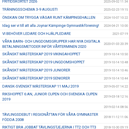
FRITIDSKORTET 2026
2025-09-02 11:34
KALENDER
TRÄNINGSSCHEMA 3-9 AUGUSTI
2025-02-23 19:15
AVGIFTER
ÖNSKAN OM TRYGGA VÄGAR RUNT KÄMPINGEHALLEN
2024-10-07 10:22
Idag ser vi till att alla Joynar Kämpinge Gymnastikförening!
2024-04-21 10:00
DOKUMENT
VI BEHÖVER LEDARE OCH HJÄLPLEDARE
2021-07-19
ANMÄLAN
VÅRA BARN- OCH UNGDOMSGRUPPER HAR NYA DIGITALA
2020-01-03 20:39
BETALNINGSMETODER INFÖR VÅRTERMINEN 2020
KÄMPINGESHOPPEN
SKÅNSKT MÄSTERSKAP 2019 VIKINGAHOPPET
2019-10-14 10:50
SKÅNSKT MÄSTERSKAP 2019 UNGDOMSHOPPET
2019-10-14 10:48
SKÅNSKT MÄSTERSKAP 2019 JUNIORER
2019-10-14 10:46
SKÅNSKT MÄSTERSKAP 2019 SENIORER
2019-10-14 10:44
DANSK-SVENSKT MÄSTERSKAP 11 MAJ 2019
2019-05-07 14:22
RIKSHOPPET 6:AN, JUNIOR CUPEN OCH SVENSKA CUPEN
2019-03-18 12:16
2019
2019-02-14 08:56
TÄVLINGSDEBUT I REGIONÅTTAN FÖR VÅRA GYMNASTER
2018-11-12 11:06
FÖDDA 2008
RIKTIGT BRA JOBBAT TÄVLINGSTJEJERNA I TT2 OCH TT3
2018-10-30 09:19