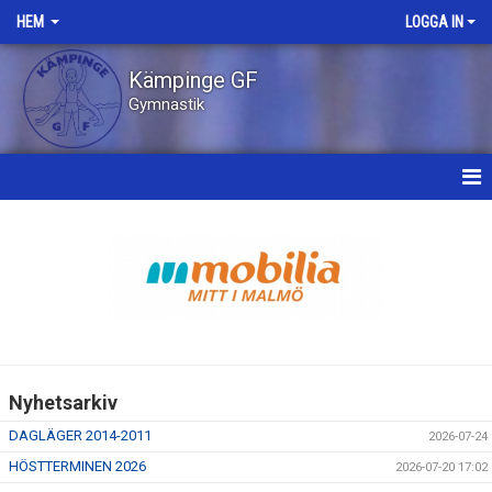
HEM
LOGGA IN
Kämpinge GF
Gymnastik
HEM
NYHETER
OM KLUBBEN
STYRELSEN
Nyhetsarkiv
KONTAKT
DAGLÄGER 2014-2011
2026-07-24
BILDGALLERI
HÖSTTERMINEN 2026
2026-07-20 17:02