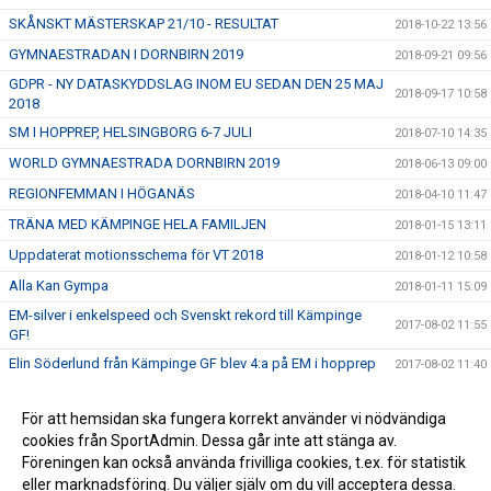
SKÅNSKT MÄSTERSKAP 21/10 - RESULTAT
2018-10-22 13:56
GYMNAESTRADAN I DORNBIRN 2019
2018-09-21 09:56
GDPR - NY DATASKYDDSLAG INOM EU SEDAN DEN 25 MAJ
2018-09-17 10:58
2018
SM I HOPPREP, HELSINGBORG 6-7 JULI
2018-07-10 14:35
WORLD GYMNAESTRADA DORNBIRN 2019
2018-06-13 09:00
REGIONFEMMAN I HÖGANÄS
2018-04-10 11:47
TRÄNA MED KÄMPINGE HELA FAMILJEN
2018-01-15 13:11
Uppdaterat motionsschema för VT 2018
2018-01-12 10:58
Alla Kan Gympa
2018-01-11 15:09
EM-silver i enkelspeed och Svenskt rekord till Kämpinge
2017-08-02 11:55
GF!
Elin Söderlund från Kämpinge GF blev 4:a på EM i hopprep
2017-08-02 11:40
Bronsmedaljer i 4-an i dubbelrep i juniorklassen!
2017-08-02 11:20
För att hemsidan ska fungera korrekt använder vi nödvändiga
TERMINSSTART HÖSTEN 2017
2017-07-23 11:02
cookies från SportAdmin. Dessa går inte att stänga av.
KÄMPINGEKLÄDER, DRÄKTER OCH HOTPANTS
2015-10-07 10:54
Föreningen kan också använda frivilliga cookies, t.ex. för statistik
eller marknadsföring. Du väljer själv om du vill acceptera dessa.