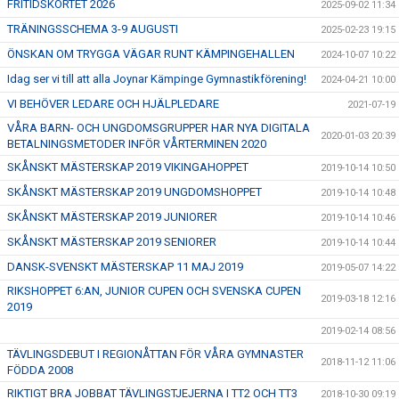
FRITIDSKORTET 2026
2025-09-02 11:34
KALENDER
TRÄNINGSSCHEMA 3-9 AUGUSTI
2025-02-23 19:15
AVGIFTER
ÖNSKAN OM TRYGGA VÄGAR RUNT KÄMPINGEHALLEN
2024-10-07 10:22
Idag ser vi till att alla Joynar Kämpinge Gymnastikförening!
2024-04-21 10:00
DOKUMENT
VI BEHÖVER LEDARE OCH HJÄLPLEDARE
2021-07-19
ANMÄLAN
VÅRA BARN- OCH UNGDOMSGRUPPER HAR NYA DIGITALA
2020-01-03 20:39
BETALNINGSMETODER INFÖR VÅRTERMINEN 2020
KÄMPINGESHOPPEN
SKÅNSKT MÄSTERSKAP 2019 VIKINGAHOPPET
2019-10-14 10:50
SKÅNSKT MÄSTERSKAP 2019 UNGDOMSHOPPET
2019-10-14 10:48
SKÅNSKT MÄSTERSKAP 2019 JUNIORER
2019-10-14 10:46
SKÅNSKT MÄSTERSKAP 2019 SENIORER
2019-10-14 10:44
DANSK-SVENSKT MÄSTERSKAP 11 MAJ 2019
2019-05-07 14:22
RIKSHOPPET 6:AN, JUNIOR CUPEN OCH SVENSKA CUPEN
2019-03-18 12:16
2019
2019-02-14 08:56
TÄVLINGSDEBUT I REGIONÅTTAN FÖR VÅRA GYMNASTER
2018-11-12 11:06
FÖDDA 2008
RIKTIGT BRA JOBBAT TÄVLINGSTJEJERNA I TT2 OCH TT3
2018-10-30 09:19