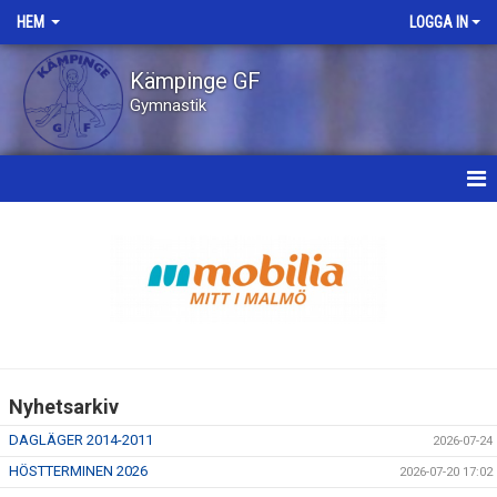
HEM
LOGGA IN
Kämpinge GF
Gymnastik
HEM
NYHETER
OM KLUBBEN
STYRELSEN
Nyhetsarkiv
KONTAKT
DAGLÄGER 2014-2011
2026-07-24
BILDGALLERI
HÖSTTERMINEN 2026
2026-07-20 17:02