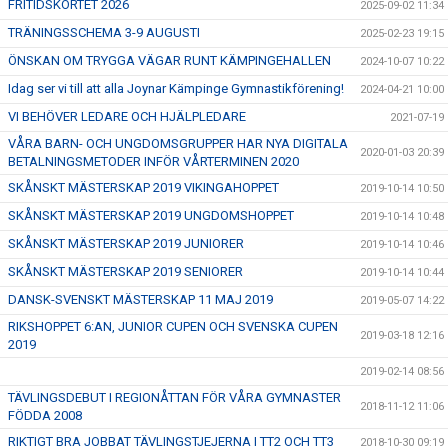
FRITIDSKORTET 2026
2025-09-02 11:34
KALENDER
TRÄNINGSSCHEMA 3-9 AUGUSTI
2025-02-23 19:15
AVGIFTER
ÖNSKAN OM TRYGGA VÄGAR RUNT KÄMPINGEHALLEN
2024-10-07 10:22
Idag ser vi till att alla Joynar Kämpinge Gymnastikförening!
2024-04-21 10:00
DOKUMENT
VI BEHÖVER LEDARE OCH HJÄLPLEDARE
2021-07-19
ANMÄLAN
VÅRA BARN- OCH UNGDOMSGRUPPER HAR NYA DIGITALA
2020-01-03 20:39
BETALNINGSMETODER INFÖR VÅRTERMINEN 2020
KÄMPINGESHOPPEN
SKÅNSKT MÄSTERSKAP 2019 VIKINGAHOPPET
2019-10-14 10:50
SKÅNSKT MÄSTERSKAP 2019 UNGDOMSHOPPET
2019-10-14 10:48
SKÅNSKT MÄSTERSKAP 2019 JUNIORER
2019-10-14 10:46
SKÅNSKT MÄSTERSKAP 2019 SENIORER
2019-10-14 10:44
DANSK-SVENSKT MÄSTERSKAP 11 MAJ 2019
2019-05-07 14:22
RIKSHOPPET 6:AN, JUNIOR CUPEN OCH SVENSKA CUPEN
2019-03-18 12:16
2019
2019-02-14 08:56
TÄVLINGSDEBUT I REGIONÅTTAN FÖR VÅRA GYMNASTER
2018-11-12 11:06
FÖDDA 2008
RIKTIGT BRA JOBBAT TÄVLINGSTJEJERNA I TT2 OCH TT3
2018-10-30 09:19