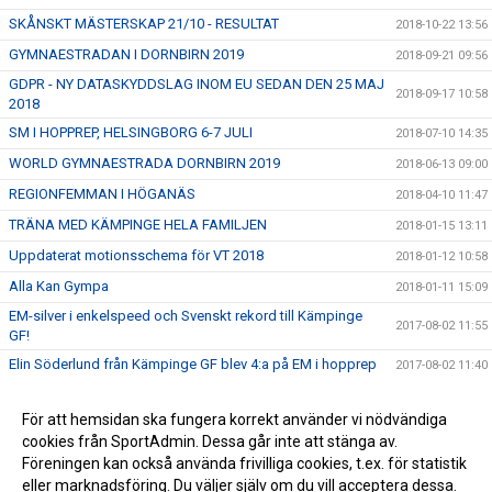
SKÅNSKT MÄSTERSKAP 21/10 - RESULTAT
2018-10-22 13:56
GYMNAESTRADAN I DORNBIRN 2019
2018-09-21 09:56
GDPR - NY DATASKYDDSLAG INOM EU SEDAN DEN 25 MAJ
2018-09-17 10:58
2018
SM I HOPPREP, HELSINGBORG 6-7 JULI
2018-07-10 14:35
WORLD GYMNAESTRADA DORNBIRN 2019
2018-06-13 09:00
REGIONFEMMAN I HÖGANÄS
2018-04-10 11:47
TRÄNA MED KÄMPINGE HELA FAMILJEN
2018-01-15 13:11
Uppdaterat motionsschema för VT 2018
2018-01-12 10:58
Alla Kan Gympa
2018-01-11 15:09
EM-silver i enkelspeed och Svenskt rekord till Kämpinge
2017-08-02 11:55
GF!
Elin Söderlund från Kämpinge GF blev 4:a på EM i hopprep
2017-08-02 11:40
Bronsmedaljer i 4-an i dubbelrep i juniorklassen!
2017-08-02 11:20
För att hemsidan ska fungera korrekt använder vi nödvändiga
TERMINSSTART HÖSTEN 2017
2017-07-23 11:02
cookies från SportAdmin. Dessa går inte att stänga av.
KÄMPINGEKLÄDER, DRÄKTER OCH HOTPANTS
2015-10-07 10:54
Föreningen kan också använda frivilliga cookies, t.ex. för statistik
eller marknadsföring. Du väljer själv om du vill acceptera dessa.