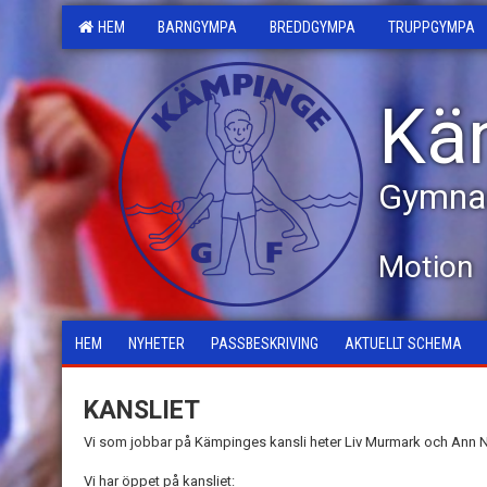
HEM
BARNGYMPA
BREDDGYMPA
TRUPPGYMPA
Kä
Gymnas
Motion
HEM
NYHETER
PASSBESKRIVING
AKTUELLT SCHEMA
KANSLIET
Vi som jobbar på Kämpinges kansli heter Liv Murmark och Ann N
Vi har öppet på kansliet: