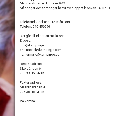
Måndag-torsdag klockan 9-12
Måndagar och torsdagar har vi även öppet klockan 14-18:30.
Telefontid klockan 9-12, mån-tors.
Telefon: 040-456596
Det går alltid bra att maila oss.
E-post:
info@kampinge.com
ann.nassel@kampinge.com
liv.murmark@kampinge.com
Besöksadress:
Skolgången 6
236 33 Höllviken
Fakturaadress:
Maskrosvägen 4
236 35 Höllviken
Välkomna!