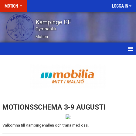
MOTION
LOGGA IN
Kämpinge GF
Gymnastik
Motion
HEM
NYHETER
PASSBESKRIVING
AKTUELLT SCHEMA
MOTIONSSCHEMA 3-9 AUGUSTI
BILDGALLERI
Välkomna till Kämpingehallen och träna med oss!
KONTAKT